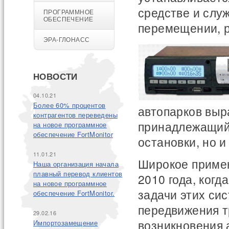
средстве и слу
ПРОГРАММНОЕ
ОБЕСПЕЧЕНИЕ
перемещении, р
ЭРА-ГЛОНАСС
НОВОСТИ
04.10.21
Более 60% процентов
автопарков выр
контрагентов переведены
принадлежащий 
на новое программное
обеспечение FortMonitor
остановки, но 
11.01.21
Широкое примен
Наша организация начала
плавный перевод клиентов
2010 года, ког
на новое программное
задачи этих си
обеспечение FortMonitor.
передвижения т
29.02.16
возникновения 
Импортозамещение